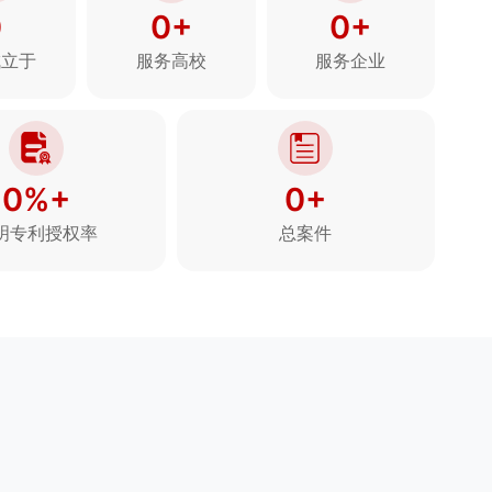
0
0+
0+
成立于
服务高校
服务企业
0%+
0+
明专利授权率
总案件