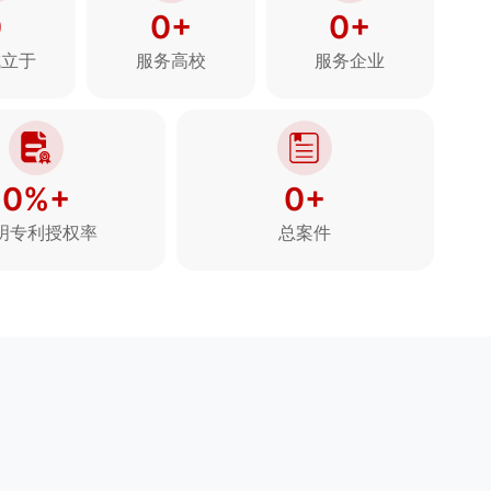
0
0+
0+
成立于
服务高校
服务企业
0%+
0+
明专利授权率
总案件