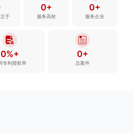
0
0+
0+
成立于
服务高校
服务企业
0%+
0+
明专利授权率
总案件